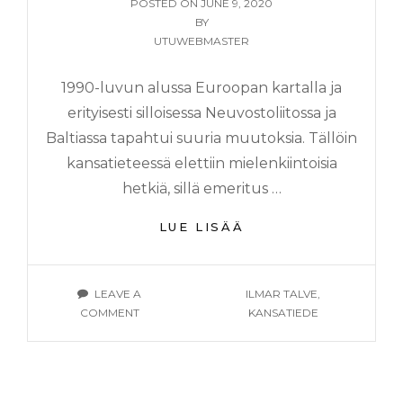
POSTED
POSTED ON
JUNE 9, 2020
ON
BY
UTUWEBMASTER
1990-luvun alussa Euroopan kartalla ja
erityisesti silloisessa Neuvostoliitossa ja
Baltiassa tapahtui suuria muutoksia. Tällöin
kansatieteessä elettiin mielenkiintoisia
hetkiä, sillä emeritus …
PROFESSORI
LUE LISÄÄ
ILMAR
TALVE,
KOLMEN
TAGS
LEAVE A
ILMAR TALVE
,
KOTIMAAN
ON
COMMENT
KANSATIEDE
MIES
PROFESSORI
ILMAR
TALVE,
KOLMEN