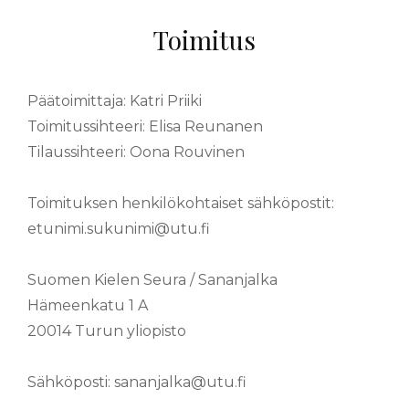
Toimitus
Päätoimittaja: Katri Priiki
Toimitussihteeri: Elisa Reunanen
Tilaussihteeri: Oona Rouvinen
Toimituksen henkilökohtaiset sähköpostit:
etunimi.sukunimi@utu.fi
Suomen Kielen Seura / Sananjalka
Hämeenkatu 1 A
20014 Turun yliopisto
Sähköposti: sananjalka@utu.fi