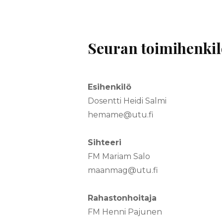
Seuran toimihenkil
Esihenkilö
Dosentti Heidi Salmi
hemame@utu.fi
Sihteeri
FM Mariam Salo
maanmag@utu.fi
Rahastonhoitaja
FM Henni Pajunen