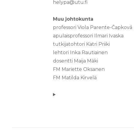
helypa@utu.fi
Muu
johtokunta
professori Viola Parente-Čapková
apulaisprofessori Ilmari Ivaska
tutkijatohtori Katri Priiki
lehtori Inka Rautiainen
dosentti Maija Mäki
FM Mariette Oksanen
FM Matilda Kirvelä