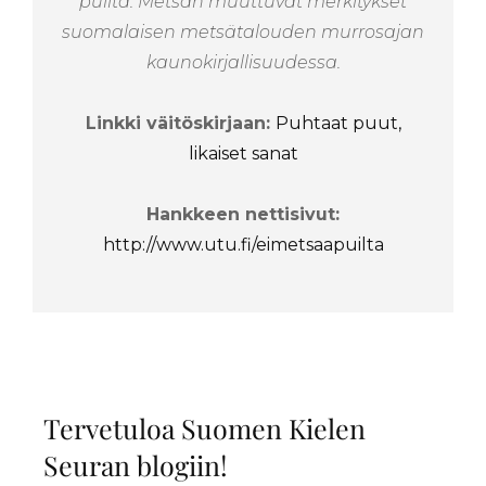
puilta. Metsän muuttuvat merkitykset
suomalaisen metsätalouden murrosajan
kaunokirjallisuudessa.
Linkki väitöskirjaan:
Puhtaat puut,
likaiset sanat
Hankkeen nettisivut:
http://www.utu.fi/eimetsaapuilta
Tervetuloa Suomen Kielen
Seuran blogiin!