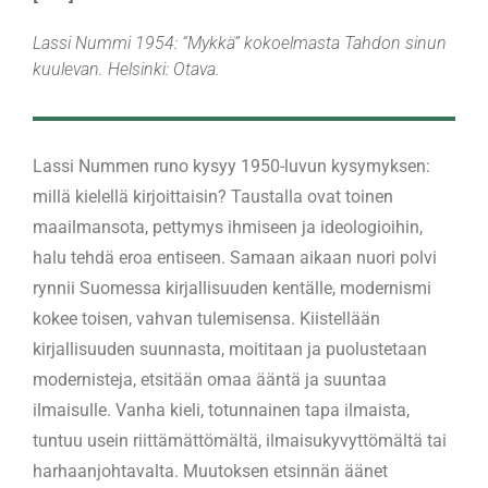
Lassi Nummi 1954: “Mykkä” kokoelmasta
Tahdon sinun
kuulevan
. Helsinki: Otava.
Lassi Nummen runo kysyy 1950-luvun kysymyksen:
millä kielellä kirjoittaisin? Taustalla ovat toinen
maailmansota, pettymys ihmiseen ja ideologioihin,
halu tehdä eroa entiseen. Samaan aikaan nuori polvi
rynnii Suomessa kirjallisuuden kentälle, modernismi
kokee toisen, vahvan tulemisensa. Kiistellään
kirjallisuuden suunnasta, moititaan ja puolustetaan
modernisteja, etsitään omaa ääntä ja suuntaa
ilmaisulle. Vanha kieli, totunnainen tapa ilmaista,
tuntuu usein riittämättömältä, ilmaisukyvyttömältä tai
harhaanjohtavalta. Muutoksen etsinnän äänet