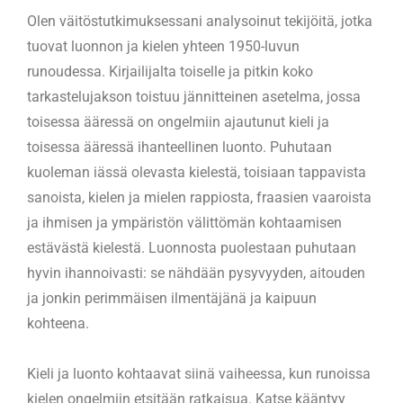
Olen väitöstutkimuksessani analysoinut tekijöitä, jotka
tuovat luonnon ja kielen yhteen 1950-luvun
runoudessa. Kirjailijalta toiselle ja pitkin koko
tarkastelujakson toistuu jännitteinen asetelma, jossa
toisessa ääressä on ongelmiin ajautunut kieli ja
toisessa ääressä ihanteellinen luonto. Puhutaan
kuoleman iässä olevasta kielestä, toisiaan tappavista
sanoista, kielen ja mielen rappiosta, fraasien vaaroista
ja ihmisen ja ympäristön välittömän kohtaamisen
estävästä kielestä. Luonnosta puolestaan puhutaan
hyvin ihannoivasti: se nähdään pysyvyyden, aitouden
ja jonkin perimmäisen ilmentäjänä ja kaipuun
kohteena.
Kieli ja luonto kohtaavat siinä vaiheessa, kun runoissa
kielen ongelmiin etsitään ratkaisua. Katse kääntyy