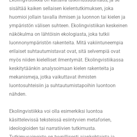
sisältää kaiken sellaisen kielentutkimuksen, joka
huomioi jollain tavalla ihmisen ja luonnon tai kielen ja
ympäristön välisen suhteen. Ekolingvistiikan keskeinen
näkökulma on lähtöisin ekologiasta, joka tutkii
luonnonympäristön rakenteita. Mitä vakiintuneempia
erilaiset suhtautumistavat ovat, sitä selvempiä ovat
myös niiden kielelliset ilmentymät. Ekolingvistiikassa
keskitytäänkin analysoimaan kielen rakenteita ja
mekanismeja, jotka vaikuttavat ihmisten
luontosuhteisiin ja suhtautumistapoihin luontoon
nähden.
Ekolingvistiikka voi olla esimerkiksi luontoa
käsittelevissä teksteissä esiintyvien metaforien,
ideologioiden tai narratiivien tutkimusta.
Tutkimusaineisto on tyypillisesti ajankohtaista ja