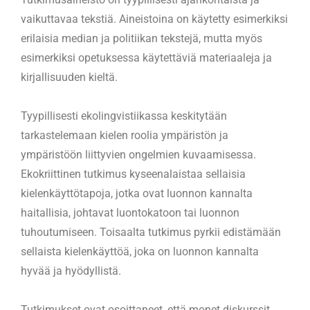
vaikuttavaa tekstiä. Aineistoina on käytetty esimerkiksi
erilaisia median ja politiikan tekstejä, mutta myös
esimerkiksi opetuksessa käytettäviä materiaaleja ja
kirjallisuuden kieltä.
Tyypillisesti ekolingvistiikassa keskitytään
tarkastelemaan kielen roolia ympäristön ja
ympäristöön liittyvien ongelmien kuvaamisessa.
Ekokriittinen tutkimus kyseenalaistaa sellaisia
kielenkäyttötapoja, jotka ovat luonnon kannalta
haitallisia, johtavat luontokatoon tai luonnon
tuhoutumiseen. Toisaalta tutkimus pyrkii edistämään
sellaista kielenkäyttöä, joka on luonnon kannalta
hyvää ja hyödyllistä.
Tutkimukset ovat osoittaneet, että monet diskurssit