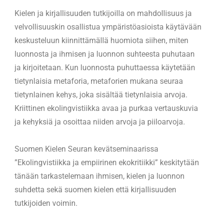
Kielen ja kirjallisuuden tutkijoilla on mahdollisuus ja
velvollisuuskin osallistua ympäristöasioista käytävään
keskusteluun kiinnittämällä huomiota siihen, miten
luonnosta ja ihmisen ja luonnon suhteesta puhutaan
ja kirjoitetaan. Kun luonnosta puhuttaessa käytetään
tietynlaisia metaforia, metaforien mukana seuraa
tietynlainen kehys, joka sisältää tietynlaisia arvoja.
Kriittinen ekolingvistiikka avaa ja purkaa vertauskuvia
ja kehyksiä ja osoittaa niiden arvoja ja piiloarvoja.
Suomen Kielen Seuran kevätseminaarissa
”Ekolingvistiikka ja empiirinen ekokritiikki” keskitytään
tänään tarkastelemaan ihmisen, kielen ja luonnon
suhdetta sekä suomen kielen että kirjallisuuden
tutkijoiden voimin.