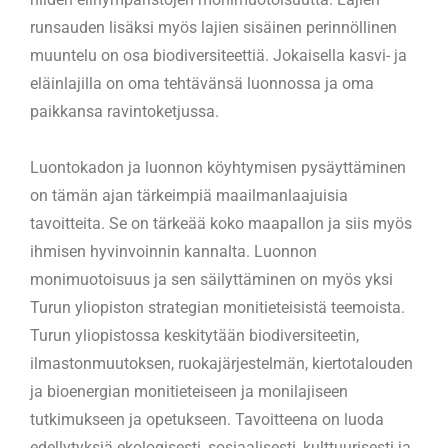
runsauden lisäksi myös lajien sisäinen perinnöllinen
muuntelu on osa biodiversiteettiä. Jokaisella kasvi- ja
eläinlajilla on oma tehtävänsä luonnossa ja oma
paikkansa ravintoketjussa.
Luontokadon ja luonnon köyhtymisen pysäyttäminen
on tämän ajan tärkeimpiä maailmanlaajuisia
tavoitteita. Se on tärkeää koko maapallon ja siis myös
ihmisen hyvinvoinnin kannalta. Luonnon
monimuotoisuus ja sen säilyttäminen on myös yksi
Turun yliopiston strategian monitieteisistä teemoista.
Turun yliopistossa keskitytään biodiversiteetin,
ilmastonmuutoksen, ruokajärjestelmän, kiertotalouden
ja bioenergian monitieteiseen ja monilajiseen
tutkimukseen ja opetukseen. Tavoitteena on luoda
edellytyksiä ekologisesti, sosiaalisesti, kulttuurisesti ja