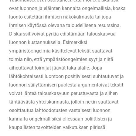
ovat luonnon ja eläinten kannalta ongelmallisia, koska
luonto esitetään ihmisen näkökulmasta tai jopa
ihmisen käytössä olevana taloudellisena resurssina.
Diskurssit voivat pyrkiä edistämään talouskasvua
luonnon kustannuksella. Esimerkiksi
ympäristöongelmia käsittelevät tekstit saattavat
toimia niin, että ympäristöongelmien syyt ja niitä
aiheuttavat toimijat jäävät taka-alalle. Jopa
lähtökohtaisesti luontoon positiivisesti suhtautuvat ja
luonnon säilyttämisen puolesta argumentoivat tekstit
voivat lähteä talouskasvuun perustuvasta ja siihen
tähtäävästä yhteiskunnasta, jolloin nekin saattavat
osoittautua lähtöodotusten vastaisesti luonnon
kannalta ongelmallisiksi ollessaan poliittisten ja
kaupallisten tavoitteiden vaikutuksen piirissä.