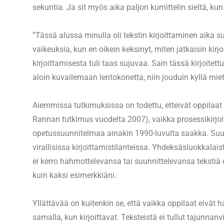
sekuntia. Ja sit myös aika paljon kumittelin sieltä, kun
”Tässä alussa minulla oli tekstin kirjoittaminen aika su
vaikeuksia, kun en oikein keksinyt, miten jatkaisin kirjo
kirjoittamisesta tuli taas sujuvaa. Sain tässä kirjoit
aloin kuvailemaan lentokonetta, niin jouduin kyllä miet
Aiemmissa tutkimuksissa on todettu, etteivät oppilaat 
Rannan tutkimus vuodelta 2007), vaikka prosessikirjoit
opetussuunnitelmaa ainakin 1990-luvulta saakka. Suu
virallisissa kirjoittamistilanteissa. Yhdeksäsluokkala
ei kerro hahmottelevansa tai suunnittelevansa tekstiä
kuin kaksi esimerkkiäni.
Yllättävää on kuitenkin se, että vaikka oppilaat eivät 
samalla, kun kirjoittavat. Teksteistä ei tullut tajunnanv