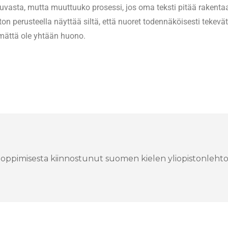
 kuvasta, mutta muuttuuko prosessi, jos oma teksti pitää rakenta
on perusteella näyttää siltä, että nuoret todennäköisesti tekevä
tämättä ole yhtään huono.
n oppimisesta kiinnostunut suomen kielen yliopistonlehtor