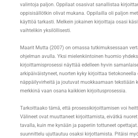
valintoja paljon. Oppilaat osasivat sanallistaa kirjoitt
oppisisällötkin olivat mukana. Oppilailla oli paljon meta
käyttöä tarkasti. Melkein jokainen kirjoittaja osasi käsi
vaihtelikin yksilöllisesti.
Maarit Mutta (2007) on omassa tutkimuksessaan vertaillu
ohjelman avulla. Yksi mielenkiintoinen huomio yhdeksä
kirjoittamisprosessi näyttää edelleen hyvin samanlais
arkipäiväistyneet, nuorten kyky kirjoittaa tietokoneella
näppäilyvirheitä ja joutuvat muokkaamaan tekstiään k
merkkinä vaan osana kaikkien kirjoitusprosessia.
Tarkoittaako tämä, että prosessikirjoittamisen voi h
Välineet ovat muuttaneet kirjoittamista, eivätkä nuore
tavalla, kuin me kynään ja paperiin tottuneet opettajat.
suunnittelu ujuttautuu osaksi kirjottamista. Pitäisi myö