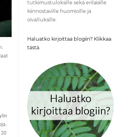
tutkimustuloksille sekä erilaisille
kiinnostaville huomioille ja
oivalluksille.
Haluatko kirjoittaa blogiin? Klikkaa
n.
tästä.
laat
ylin
oja.
i 20