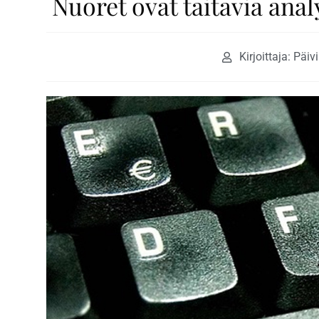
Nuoret ovat taitavia ana
Kirjoittaja: Päiv