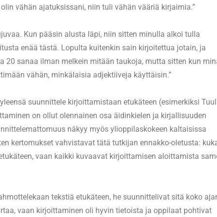
 olin vähän ajatuksissani, niin tuli vähän vääriä kirjaimia.”
juvaa. Kun pääsin alusta läpi, niin sitten minulla alkoi tulla
itusta enää tästä. Lopulta kuitenkin sain kirjoitettua jotain, ja
ettua 20 sanaa ilman melkein mitään taukoja, mutta sitten kun mi
timään vähän, minkälaisia adjektiiveja käyttäisin.”
yleensä suunnittele kirjoittamistaan etukäteen (esimerkiksi Tuu
taminen on ollut olennainen osa äidinkielen ja kirjallisuuden
nnittelemattomuus näkyy myös ylioppilaskokeen kaltaisissa
isten kertomukset vahvistavat tätä tutkijan ennakko-oletusta: ku
 etukäteen, vaan kaikki kuvaavat kirjoittamisen aloittamista sam
hahmottelekaan tekstiä etukäteen, he suunnittelivat sitä koko aja
irtaa, vaan kirjoittaminen oli hyvin tietoista ja oppilaat pohtivat