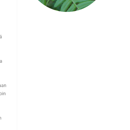
nä
la
kaan
oin
n