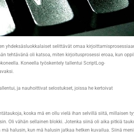
iten yhdeksäsluokkalaiset selittävät omaa kirjoittamisprosessiaa
än tehtävänä oli katsoa, miten kirjoitusprosessi eroaa, kun oppi
okoneella. Koneella työskentely tallentui ScriptLog-
avaksi.
llentui, ja nauhoittivat selostukset, joissa he kertoivat
ntätaukoja, koska mä en ollu vielä ihan selvillä siitä, millaisen ty
n. Oli vähän sellainen blokki. Jotenka siinä oli aika pitkiä tauk
tä mä halusin, kun mä halusin jatkaa hetken kuvailua. Siinä men