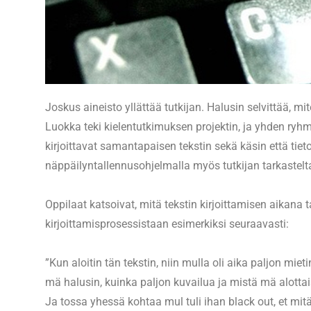
Joskus aineisto yllättää tutkijan. Halusin selvittää, m
Luokka teki kielentutkimuksen projektin, ja yhden ryhm
kirjoittavat samantapaisen tekstin sekä käsin että tiet
näppäilyntallennusohjelmalla myös tutkijan tarkastelt
Oppilaat katsoivat, mitä tekstin kirjoittamisen aikana ta
kirjoittamisprosessistaan esimerkiksi seuraavasti:
”Kun aloitin tän tekstin, niin mulla oli aika paljon mieti
mä halusin, kuinka paljon kuvailua ja mistä mä alottaisi
Ja tossa yhessä kohtaa mul tuli ihan black out, et mi