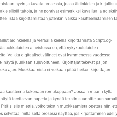
amistaan hyvin ja kuvata prosessia, jossa äidinkielen ja kirjallis
kielellisiä taitoja, ja he pohtivat esimerkiksi kuvailua ja adjektii
tteellistää kirjoittamistaan jotenkin, vaikka käsitteellistämisen t
t äidinkielellä ja vieraalla kielellä kirjoittamista ScriptLog-
sluokkalaisten aineistossa on, että nykykoululaisten
elta. Vaikka digitaaliset välineet ovat kymmenessä vuodessa
 ei näytä juurikaan sujuvoituneen. Kirjoittajat tekevät paljon
oko ajan. Muokkaamista ei voikaan pitää heikon kirjoittajan
eittää käsitteenä kokonaan romukoppaan? Jossain määrin kyllä.
t näytä tarvitsevan paperia ja kynää tekstin suunnitteluun samal
 Pitäisi siis miettiä, voiko tekstin muokkaamista opettaa niin, et
s selvittää, millaiselta prosessi näyttää, jos kirjoittaminen edell