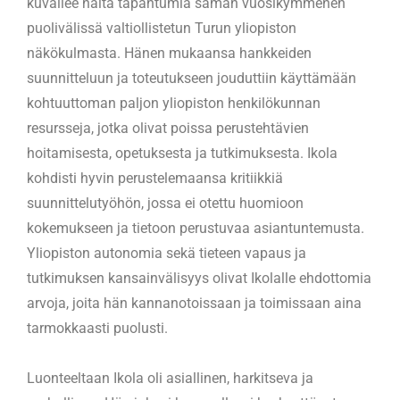
kuvailee näitä tapahtumia saman vuosikymmenen
puolivälissä valtiollistetun Turun yliopiston
näkökulmasta. Hänen mukaansa hankkeiden
suunnitteluun ja toteutukseen jouduttiin käyttämään
kohtuuttoman paljon yliopiston henkilökunnan
resursseja, jotka olivat poissa perustehtävien
hoitamisesta, opetuksesta ja tutkimuksesta. Ikola
kohdisti hyvin perustelemaansa kritiikkiä
suunnittelutyöhön, jossa ei otettu huomioon
kokemukseen ja tietoon perustuvaa asiantuntemusta.
Yliopiston autonomia sekä tieteen vapaus ja
tutkimuksen kansainvälisyys olivat Ikolalle ehdottomia
arvoja, joita hän kannanotoissaan ja toimissaan aina
tarmokkaasti puolusti.
Luonteeltaan Ikola oli asiallinen, harkitseva ja