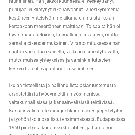
rauhallinen. Hän jaksoi kuunnella, ei keskeyttänyt
puhujaa, ei kiihtynyt eikä raivonnut. Vuosikymmeniä
kestäneen yhteistyömme aikana en muista Ikolan
kertaakaan menettäneen malttiaan. Toisaalta hän oli
hyvin määrätietoinen, täsmällinen ja vaativa, mutta
samalla oikeudenmukainen. Virantoimituksessa hän
saattoi vaikuttaa etäiseltä, vaikeasti lähestyttävältä,
mutta muissa yhteyksissä ja varsinkin tuttavien
kesken hän oli vapautunut ja seurallinen.
Ikolan tieteellistä ja hallinnollista asiantuntemusta
arvostettiin ja hyödynnettiin myös monissa
valtakunnallisissa ja kansainvälisissä tehtävissä.
Kansainvälisten fennougristikongressien järjestelyihin
ja työhön Ikola osallistui ensimmäisestä, Budapestissa
1960 pidetystä kongressista lähtien, ja hän toimi