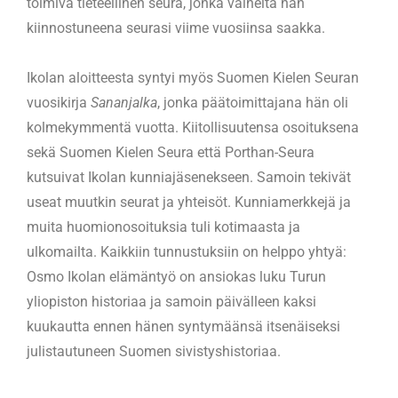
toimiva tieteellinen seura, jonka vaiheita hän
kiinnostuneena seurasi viime vuosiinsa saakka.
Ikolan aloitteesta syntyi myös Suomen Kielen Seuran
vuosikirja
Sananjalka
, jonka päätoimittajana hän oli
kolmekymmentä vuotta. Kiitollisuutensa osoituksena
sekä Suomen Kielen Seura että Porthan-Seura
kutsuivat Ikolan kunniajäsenekseen. Samoin tekivät
useat muutkin seurat ja yhteisöt. Kunniamerkkejä ja
muita huomionosoituksia tuli kotimaasta ja
ulkomailta. Kaikkiin tunnustuksiin on helppo yhtyä:
Osmo Ikolan elämäntyö on ansiokas luku Turun
yliopiston historiaa ja samoin päivälleen kaksi
kuukautta ennen hänen syntymäänsä itsenäiseksi
julistautuneen Suomen sivistyshistoriaa.