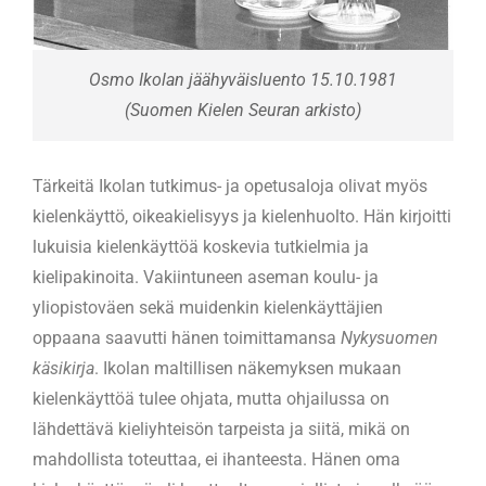
Osmo Ikolan jäähyväisluento 15.10.1981
(Suomen Kielen Seuran arkisto)
Tärkeitä Ikolan tutkimus- ja opetusaloja olivat myös
kielenkäyttö, oikeakielisyys ja kielenhuolto. Hän kirjoitti
lukuisia kielenkäyttöä koskevia tutkielmia ja
kielipakinoita. Vakiintuneen aseman koulu- ja
yliopistoväen sekä muidenkin kielenkäyttäjien
oppaana saavutti hänen toimittamansa
Nykysuomen
käsikirja
. Ikolan maltillisen näkemyksen mukaan
kielenkäyttöä tulee ohjata, mutta ohjailussa on
lähdettävä kieliyhteisön tarpeista ja siitä, mikä on
mahdollista toteuttaa, ei ihanteesta. Hänen oma