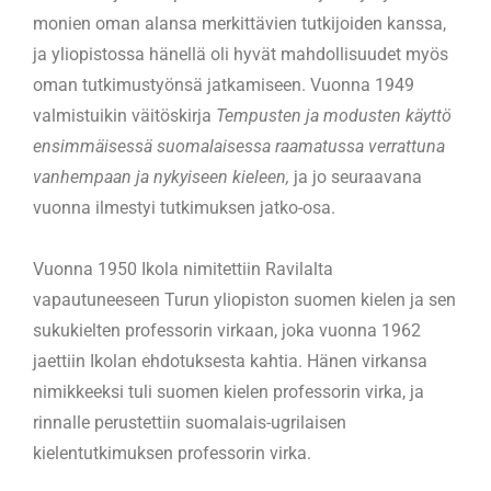
monien oman alansa merkittävien tutkijoiden kanssa,
ja yliopistossa hänellä oli hyvät mahdollisuudet myös
oman tutkimustyönsä jatkamiseen. Vuonna 1949
valmistuikin väitöskirja
Tempusten ja modusten käyttö
ensimmäisessä suomalaisessa raamatussa verrattuna
vanhempaan ja nykyiseen kieleen,
ja jo seuraavana
vuonna ilmestyi tutkimuksen jatko-osa.
Vuonna 1950 Ikola nimitettiin Ravilalta
vapautuneeseen Turun yliopiston suomen kielen ja sen
sukukielten professorin virkaan, joka vuonna 1962
jaettiin Ikolan ehdotuksesta kahtia. Hänen virkansa
nimikkeeksi tuli suomen kielen professorin virka, ja
rinnalle perustettiin suomalais-ugrilaisen
kielentutkimuksen professorin virka.