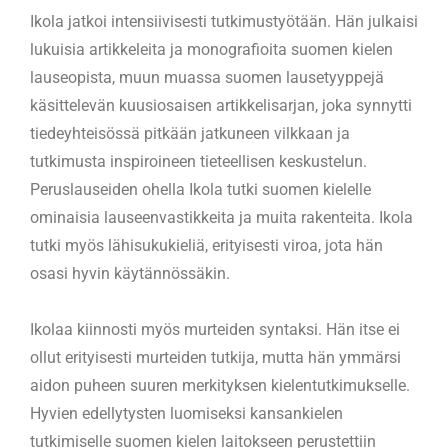
Ikola jatkoi intensiivisesti tutkimustyötään. Hän julkaisi
lukuisia artikkeleita ja monografioita suomen kielen
lauseopista, muun muassa suomen lausetyyppejä
käsittelevän kuusiosaisen artikkelisarjan, joka synnytti
tiedeyhteisössä pitkään jatkuneen vilkkaan ja
tutkimusta inspiroineen tieteellisen keskustelun.
Peruslauseiden ohella Ikola tutki suomen kielelle
ominaisia lauseenvastikkeita ja muita rakenteita. Ikola
tutki myös lähisukukieliä, erityisesti viroa, jota hän
osasi hyvin käytännössäkin.
Ikolaa kiinnosti myös murteiden syntaksi. Hän itse ei
ollut erityisesti murteiden tutkija, mutta hän ymmärsi
aidon puheen suuren merkityksen kielentutkimukselle.
Hyvien edellytysten luomiseksi kansankielen
tutkimiselle suomen kielen laitokseen perustettiin