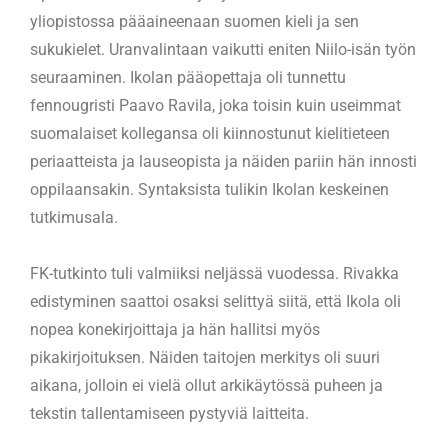
yliopistossa pääaineenaan suomen kieli ja sen
sukukielet. Uranvalintaan vaikutti eniten Niilo-isän työn
seuraaminen. Ikolan pääopettaja oli tunnettu
fennougristi Paavo Ravila, joka toisin kuin useimmat
suomalaiset kollegansa oli kiinnostunut kielitieteen
periaatteista ja lauseopista ja näiden pariin hän innosti
oppilaansakin. Syntaksista tulikin Ikolan keskeinen
tutkimusala.
FK-tutkinto tuli valmiiksi neljässä vuodessa. Rivakka
edistyminen saattoi osaksi selittyä siitä, että Ikola oli
nopea konekirjoittaja ja hän hallitsi myös
pikakirjoituksen. Näiden taitojen merkitys oli suuri
aikana, jolloin ei vielä ollut arkikäytössä puheen ja
tekstin tallentamiseen pystyviä laitteita.