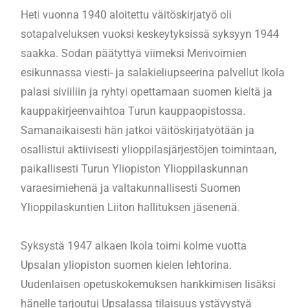
Heti vuonna 1940 aloitettu väitöskirjatyö oli
sotapalveluksen vuoksi keskeytyksissä syksyyn 1944
saakka. Sodan päätyttyä viimeksi Merivoimien
esikunnassa viesti- ja salakieliupseerina palvellut Ikola
palasi siviiliin ja ryhtyi opettamaan suomen kieltä ja
kauppakirjeenvaihtoa Turun kauppaopistossa.
Samanaikaisesti hän jatkoi väitöskirjatyötään ja
osallistui aktiivisesti ylioppilasjärjestöjen toimintaan,
paikallisesti Turun Yliopiston Ylioppilaskunnan
varaesimiehenä ja valtakunnallisesti Suomen
Ylioppilaskuntien Liiton hallituksen jäsenenä.
Syksystä 1947 alkaen Ikola toimi kolme vuotta
Upsalan yliopiston suomen kielen lehtorina.
Uudenlaisen opetuskokemuksen hankkimisen lisäksi
hänelle tarjoutui Upsalassa tilaisuus ystävystyä