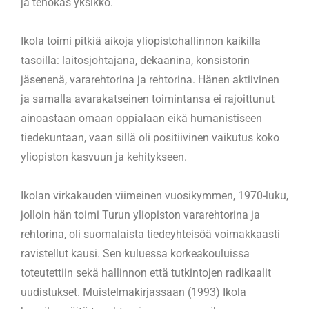
ja tehokas yksikkö.
Ikola toimi pitkiä aikoja yliopistohallinnon kaikilla
tasoilla: laitosjohtajana, dekaanina, konsistorin
jäsenenä, vararehtorina ja rehtorina. Hänen aktiivinen
ja samalla avarakatseinen toimintansa ei rajoittunut
ainoastaan omaan oppialaan eikä humanistiseen
tiedekuntaan, vaan sillä oli positiivinen vaikutus koko
yliopiston kasvuun ja kehitykseen.
Ikolan virkakauden viimeinen vuosikymmen, 1970-luku,
jolloin hän toimi Turun yliopiston vararehtorina ja
rehtorina, oli suomalaista tiedeyhteisöä voimakkaasti
ravistellut kausi. Sen kuluessa korkeakouluissa
toteutettiin sekä hallinnon että tutkintojen radikaalit
uudistukset. Muistelmakirjassaan (1993) Ikola