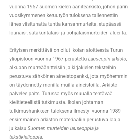
vuonna 1957 suomen kielen äänitearkisto, johon parin
vuosikymmenen keruutyön tuloksena tallennettiin
lähes viisituhatta tuntia kansanmurteita, etupäässä
lounais-, satakuntalais- ja pohjalaismurteiden alueilta.
Erityisen merkittävä on ollut Ikolan aloitteesta Turun
yliopistoon vuonna 1967 perustettu
Lauseopin arkisto,
alkuaan murreäänitteisiin ja kirjakielen teksteihin
perustuva sähköinen aineistopankki, jota myöhemmin
on täydennetty monilla muilla aineistoilla. Arkisto
palvelee paitsi Turussa myös muualla tehtävää
kielitieteellistä tutkimusta. Ikolan johtaman
tutkimushankkeen tuloksena ilmestyi vuonna 1989
ensimmäinen arkiston materiaaliin perustuva laaja
julkaisu
Suomen murteiden lauseoppia ja
tekstikielioppia
.