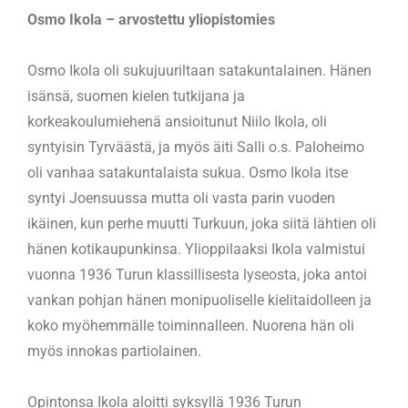
Osmo Ikola – arvostettu yliopistomies
Osmo Ikola oli sukujuuriltaan satakuntalainen. Hänen
isänsä, suomen kielen tutkijana ja
korkeakoulumiehenä ansioitunut Niilo Ikola, oli
syntyisin Tyrväästä, ja myös äiti Salli o.s. Paloheimo
oli vanhaa satakuntalaista sukua. Osmo Ikola itse
syntyi Joensuussa mutta oli vasta parin vuoden
ikäinen, kun perhe muutti Turkuun, joka siitä lähtien oli
hänen kotikaupunkinsa. Ylioppilaaksi Ikola valmistui
vuonna 1936 Turun klassillisesta lyseosta, joka antoi
vankan pohjan hänen monipuoliselle kielitaidolleen ja
koko myöhemmälle toiminnalleen. Nuorena hän oli
myös innokas partiolainen.
Opintonsa Ikola aloitti syksyllä 1936 Turun