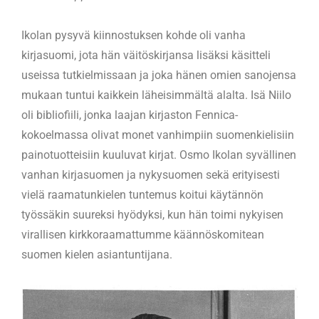
Ikolan pysyvä kiinnostuksen kohde oli vanha
kirjasuomi, jota hän väitöskirjansa lisäksi käsitteli
useissa tutkielmissaan ja joka hänen omien sanojensa
mukaan tuntui kaikkein läheisimmältä alalta. Isä Niilo
oli bibliofiili, jonka laajan kirjaston Fennica-
kokoelmassa olivat monet vanhimpiin suomenkielisiin
painotuotteisiin kuuluvat kirjat. Osmo Ikolan syvällinen
vanhan kirjasuomen ja nykysuomen sekä erityisesti
vielä raamatunkielen tuntemus koitui käytännön
työssäkin suureksi hyödyksi, kun hän toimi nykyisen
virallisen kirkkoraamattumme käännöskomitean
suomen kielen asiantuntijana.