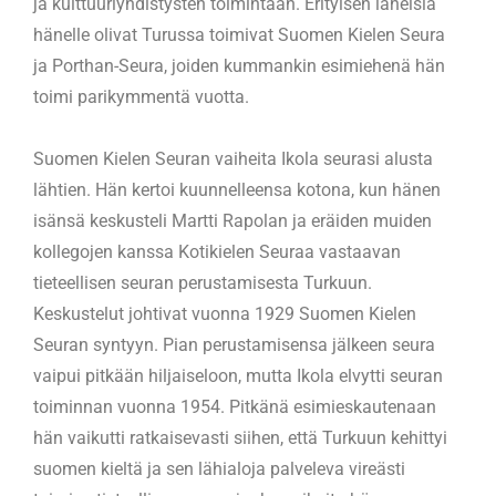
ja kulttuuriyhdistysten toimintaan. Erityisen läheisiä
hänelle olivat Turussa toimivat Suomen Kielen Seura
ja Porthan-Seura, joiden kummankin esimiehenä hän
toimi parikymmentä vuotta.
Suomen Kielen Seuran vaiheita Ikola seurasi alusta
lähtien. Hän kertoi kuunnelleensa kotona, kun hänen
isänsä keskusteli Martti Rapolan ja eräiden muiden
kollegojen kanssa Kotikielen Seuraa vastaavan
tieteellisen seuran perustamisesta Turkuun.
Keskustelut johtivat vuonna 1929 Suomen Kielen
Seuran syntyyn. Pian perustamisensa jälkeen seura
vaipui pitkään hiljaiseloon, mutta Ikola elvytti seuran
toiminnan vuonna 1954. Pitkänä esimieskautenaan
hän vaikutti ratkaisevasti siihen, että Turkuun kehittyi
suomen kieltä ja sen lähialoja palveleva vireästi