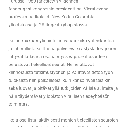
Turussa 1980 järjestetyn viidennen
fennougristikongressin presidenttinä. Vierailevana
professorina Ikola oli New Yorkin Columbia-
yliopistossa ja Göttingenin yliopistossa.
Ikolan mukaan yliopisto on vapaa koko yhteiskuntaa
ja inhimillistä kulttuuria palveleva sivistyslaitos, johon
liittyvät tärkeänä osana myös vapaaehtoisuuteen
perustuvat tieteelliset seurat. Ne herättävät
kiinnostusta tutkimustyöhön ja välittävät tietoa työn
tuloksista niin paikallisesti kuin kansainvälisestikin
sekä luovat ja pitävät yllä tutkijoiden välisiä suhteita ja
näin täydentävät yliopiston virallisen tiedeyhteisön
toimintaa.
Ikola osallistui aktiivisesti monien tieteellisten seurojen