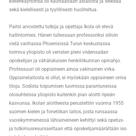
kielenkäyttönsä oli kauttaaltaan asiallista ja selkeää
sekä kielellisesti ja tyylillisesti huoliteltua.
Paitsi arvostettu tutkija ja opettaja Ikola oli etevä
hallintomies. Hänen tullessaan professoriksi silloin
vielä vanhassa Phoenixissä Turun keskustassa
toimiva yliopisto oli verraten pieni viidensadan
opiskelijan ja vähälukuisen henkilökunnan opinahjo.
Professuuri oli oppiaineen ainoa vakinainen virka.
Oppiainelaitosta ei ollut, ei myöskään oppiaineen omia
tiloja. Sodista toipumisen luomissa parantuneissa
olosuhteissa yliopisto kuitenkin pian aloitti ripeän
kasvunsa. Ikolan aloitteesta perustettiin vuonna 1955
suomen kielen ja fonetiikan laitos, josta runsaassa
vuosikymmenessä lähiaineineen kehittyi sekä opetus-
ja tutkimusresursseiltaan että opiskelijamäärältään iso