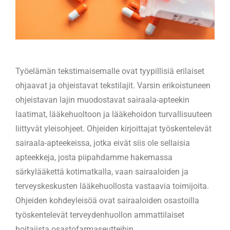
Työelämän tekstimaisemalle ovat tyypillisiä erilaiset
ohjaavat ja ohjeistavat tekstilajit. Varsin erikoistuneen
ohjeistavan lajin muodostavat sairaala-apteekin
laatimat, lääkehuoltoon ja lääkehoidon turvallisuuteen
liittyvät yleisohjeet. Ohjeiden kirjoittajat työskentelevät
sairaala-apteekeissa, jotka eivät siis ole sellaisia
apteekkeja, josta piipahdamme hakemassa
särkylääkettä kotimatkalla, vaan sairaaloiden ja
terveyskeskusten lääkehuollosta vastaavia toimijoita.
Ohjeiden kohdeyleisöä ovat sairaaloiden osastoilla
työskentelevät terveydenhuollon ammattilaiset
hoitajista osastofarmaseutteihin.