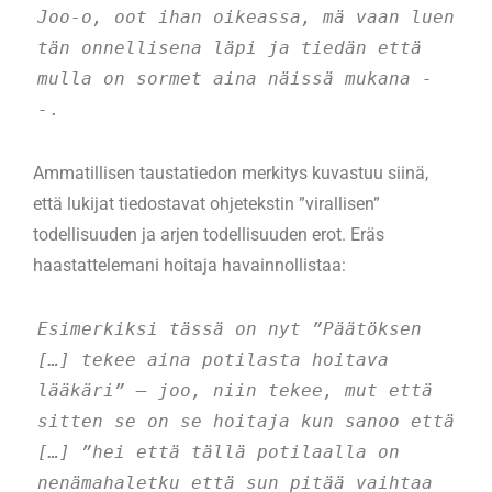
Joo-o, oot ihan oikeassa, mä vaan luen 
tän onnellisena läpi ja tiedän että 
mulla on sormet aina näissä mukana - 
-
.
Ammatillisen taustatiedon merkitys kuvastuu siinä,
että lukijat tiedostavat ohjetekstin ”virallisen”
todellisuuden ja arjen todellisuuden erot. Eräs
haastattelemani hoitaja havainnollistaa:
Esimerkiksi tässä on nyt ”Päätöksen 
[…] tekee aina potilasta hoitava 
lääkäri” – joo, niin tekee, mut että 
sitten se on se hoitaja kun sanoo että 
[…] ”hei että tällä potilaalla on 
nenämahaletku että sun pitää vaihtaa 