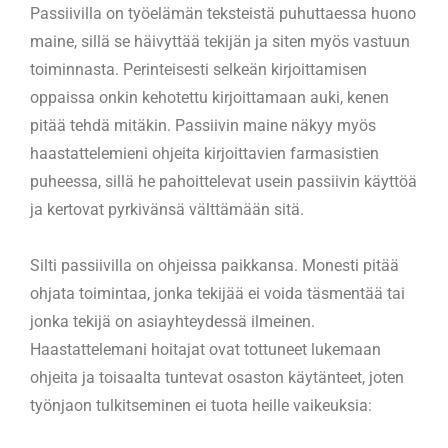
Passiivilla on työelämän teksteistä puhuttaessa huono
maine, sillä se häivyttää tekijän ja siten myös vastuun
toiminnasta. Perinteisesti selkeän kirjoittamisen
oppaissa onkin kehotettu kirjoittamaan auki, kenen
pitää tehdä mitäkin. Passiivin maine näkyy myös
haastattelemieni ohjeita kirjoittavien farmasistien
puheessa, sillä he pahoittelevat usein passiivin käyttöä
ja kertovat pyrkivänsä välttämään sitä.
Silti passiivilla on ohjeissa paikkansa. Monesti pitää
ohjata toimintaa, jonka tekijää ei voida täsmentää tai
jonka tekijä on asiayhteydessä ilmeinen.
Haastattelemani hoitajat ovat tottuneet lukemaan
ohjeita ja toisaalta tuntevat osaston käytänteet, joten
työnjaon tulkitseminen ei tuota heille vaikeuksia: