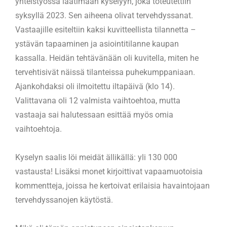
yhteistyössä laatimaan kyselyyn, joka toteutettiin
syksyllä 2023. Sen aiheena olivat tervehdyssanat.
Vastaajille esiteltiin kaksi kuvitteellista tilannetta –
ystävän tapaaminen ja asiointitilanne kaupan
kassalla. Heidän tehtävänään oli kuvitella, miten he
tervehtisivät näissä tilanteissa puhekumppaniaan.
Ajankohdaksi oli ilmoitettu iltapäivä (klo 14).
Valittavana oli 12 valmista vaihtoehtoa, mutta
vastaaja sai halutessaan esittää myös omia
vaihtoehtoja.
Kyselyn saalis löi meidät ällikällä: yli 130 000
vastausta! Lisäksi monet kirjoittivat vapaamuotoisia
kommentteja, joissa he kertoivat erilaisia havaintojaan
tervehdyssanojen käytöstä.