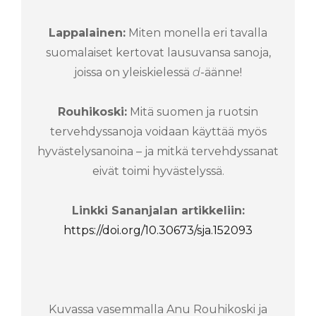
Lappalainen:
Miten monella eri tavalla
suomalaiset kertovat lausuvansa sanoja,
joissa on yleiskielessä
d
-äänne!
Rouhikoski:
Mitä suomen ja ruotsin
tervehdyssanoja voidaan käyttää myös
hyvästelysanoina – ja mitkä tervehdyssanat
eivät toimi hyvästelyssä.
Linkki Sananjalan artikkeliin:
https://doi.org/10.30673/sja.152093
Kuvassa vasemmalla Anu Rouhikoski ja