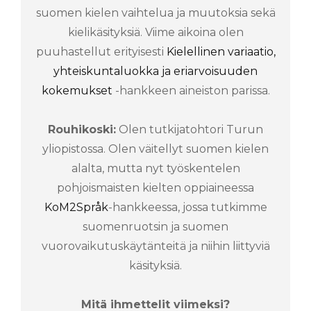
suomen kielen vaihtelua ja muutoksia sekä
kielikäsityksiä. Viime aikoina olen
puuhastellut erityisesti
Kielellinen variaatio,
yhteiskuntaluokka ja eriarvoisuuden
kokemukset
-hankkeen aineiston parissa.
Rouhikoski:
Olen tutkijatohtori Turun
yliopistossa. Olen väitellyt suomen kielen
alalta, mutta nyt työskentelen
pohjoismaisten kielten oppiaineessa
KoM2Språk
-hankkeessa, jossa tutkimme
suomenruotsin ja suomen
vuorovaikutuskäytänteitä ja niihin liittyviä
käsityksiä.
Mitä ihmettelit viimeksi?