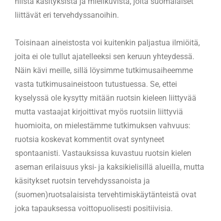
niistä käsityksistä ja mielikuvista, joita suomalaiset
liittävät eri tervehdyssanoihin.
Toisinaan aineistosta voi kuitenkin paljastua ilmiöitä,
joita ei ole tullut ajatelleeksi sen keruun yhteydessä.
Näin kävi meille, sillä löysimme tutkimusaiheemme
vasta tutkimusaineistoon tutustuessa. Se, ettei
kyselyssä ole kysytty mitään ruotsin kieleen liittyvää
mutta vastaajat kirjoittivat myös ruotsiin liittyviä
huomioita, on mielestämme tutkimuksen vahvuus:
ruotsia koskevat kommentit ovat syntyneet
spontaanisti. Vastauksissa kuvastuu ruotsin kielen
aseman erilaisuus yksi- ja kaksikielisillä alueilla, mutta
käsitykset ruotsin tervehdyssanoista ja
(suomen)ruotsalaisista tervehtimiskäytänteistä ovat
joka tapauksessa voittopuolisesti positiivisia.