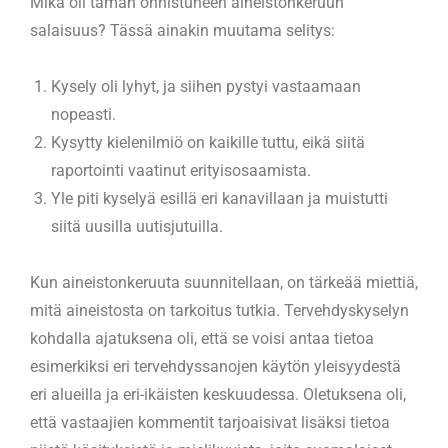
Mikä oli tämän onnistuneen aineistonkeruun
salaisuus? Tässä ainakin muutama selitys:
Kysely oli lyhyt, ja siihen pystyi vastaamaan
nopeasti.
Kysytty kielenilmiö on kaikille tuttu, eikä siitä
raportointi vaatinut erityisosaamista.
Yle piti kyselyä esillä eri kanavillaan ja muistutti
siitä uusilla uutisjutuilla.
Kun aineistonkeruuta suunnitellaan, on tärkeää miettiä,
mitä aineistosta on tarkoitus tutkia. Tervehdyskyselyn
kohdalla ajatuksena oli, että se voisi antaa tietoa
esimerkiksi eri tervehdyssanojen käytön yleisyydestä
eri alueilla ja eri-ikäisten keskuudessa. Oletuksena oli,
että vastaajien kommentit tarjoaisivat lisäksi tietoa