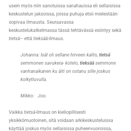
usein myös niin sanotuissa
sanahauissa
eli sellaisissa
keskustelun jaksoissa, joissa puhuja etsii mielestään
sopivaa ilmausta. Seuraavassa
keskustelukatkelmassa tässä tehtävässä esiintyy sekä
tietsä
– että
tieksää
-ilmaus.
Johanna: Isäl oli sellane hirveen kallis,
tietsä
semmonen savukera- kotelo,
tieksää
semmone
vanhanaikanen ku äiti on ostanu sille joskus
kolkytluvulla.
Mikko: Joo.
Vaikka
tietsä
-ilmaus on kieliopillisesti
yksikkömuotoinen, sitä voidaan arkikeskusteluissa
käyttää joskus myös sellaisissa puheenvuoroissa,