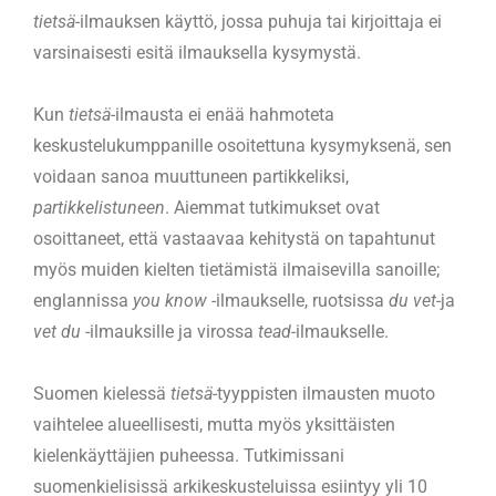
tietsä
-ilmauksen käyttö, jossa puhuja tai kirjoittaja ei
varsinaisesti esitä ilmauksella kysymystä.
Kun
tietsä
-ilmausta ei enää hahmoteta
keskustelukumppanille osoitettuna kysymyksenä, sen
voidaan sanoa muuttuneen partikkeliksi,
partikkelistuneen
. Aiemmat tutkimukset ovat
osoittaneet, että vastaavaa kehitystä on tapahtunut
myös muiden kielten tietämistä ilmaisevilla sanoille;
englannissa
you know
-ilmaukselle, ruotsissa
du vet
-ja
vet du
-ilmauksille ja virossa
tead
-ilmaukselle.
Suomen kielessä
tietsä
-tyyppisten ilmausten muoto
vaihtelee alueellisesti, mutta myös yksittäisten
kielenkäyttäjien puheessa. Tutkimissani
suomenkielisissä arkikeskusteluissa esiintyy yli 10