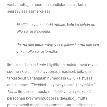
vastaanottajan huomion kohdistamiseen, kuten
seuraavissa esimerkeissä:
Ei sillä oo varaa tehdä mitään,
kato
ku sehän on
ollu sairaseläkkeellä.
Ja mä olin
kuule
väsyny sen jälkee ku mä olin sen
viikon ollu sairaslomalla
.
Ilmauksia
kato
ja
kuule
käytöltään muistuttavat myös
suomen kielen
tietsä
-tyyppiset ilmaukset, joita olen
tarkastellut Sananjalan numerossa 62 julkaistussa
artikkelissani ”
Tiedätkö
– kysymyksestä kiteymäksi”.
Tietsä
-ilmauksen tausta on
tietää
-verbin yksikön 2.
persoonan kysymysmuodossa (
tiedätkö
), mutta
puhekielessä monille on varmasti tuttua sellainenkin