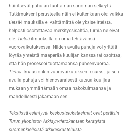
häiritsevät puhujan tuottaman sanoman selkeyttä.
Tutkimukseni perusteella näin ei kuitenkaan ole: vaikka
tietsä
-ilmauksilla ei välttämättä ole yksiselitteistä,
helposti osoitettavaa merkityssisältöä, turhia ne eivät
ole.
Tietsä
-ilmauksilla on oma tehtävänsä
vuorovaikutuksessa. Niiden avulla puhuja voi yrittää
löytää yhteistä maaperää kuulijan kanssa tai osoittaa,
että hän prosessoi tuottamaansa puheenvuoroa.
Tietsä
-ilmaus onkin vuorovaikutuksen resurssi, ja sen
avulla puhuja voi hienovaraisesti kutsua kuulijaa
mukaan ymmärtämään omaa näkökulmaansa ja
mahdollisesti jakamaan sen.
Tekstissä esiintyvät keskustelukatkelmat ovat peräisin
Turun yliopiston Arkisyn-tietokantaan kerätyistä
suomenkielisistä arkikeskusteluista.