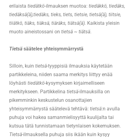
erilaista
tiedätkö
-ilmauksen muotoa:
tiedäkkö, tiedäks,
tiedäksä(ä),tiedäks, tieks, tiets, tietsie, tietsä(ä), tiitsie,
tiiätkö, tiäks, tiäksä, tiäräks, tiätsä(ä).
Kaikista yleisin
muoto aineistossani on
tietsä
~
tiätsä
.
Tietsä
säätelee yhteisymmärrystä
Silloin, kuin
tietsä
-tyyppisiä ilmauksia käytetään
partikkeleina, niiden saama merkitys liittyy enää
löyhästi
tiedätkö
-kysymyksen kirjaimelliseen
merkitykseen. Partikkelina
tietsä
-ilmauksilla on
pikemminkin keskustelun osanottajien
yhteisymmärrystä säätelevä tehtävä:
tietsä
:n avulla
puhuja voi hakea samanmielisyyttä kuulijalta tai
kutsua tätä tunnistamaan tietynlaisen kokemuksen.
Tietsä
-ilmauksella puhuja siis ikään kuin kysyy