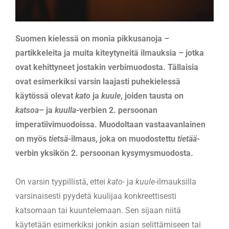
Suomen kielessä on monia pikkusanoja –
partikkeleita ja muita kiteytyneitä ilmauksia – jotka
ovat kehittyneet jostakin verbimuodosta. Tällaisia
ovat esimerkiksi varsin laajasti puhekielessä
käytössä olevat
kato
ja
kuule
, joiden tausta on
katsoa
– ja
kuulla
-verbien 2. persoonan
imperatiivimuodoissa. Muodoltaan vastaavanlainen
on myös
tietsä
-ilmaus, joka on muodostettu
tietää
-
verbin yksikön 2. persoonan kysymysmuodosta.
On varsin tyypillistä, ettei
kato-
ja
kuule
-ilmauksilla
varsinaisesti pyydetä kuulijaa konkreettisesti
katsomaan tai kuuntelemaan. Sen sijaan niitä
käytetään esimerkiksi jonkin asian selittämiseen tai