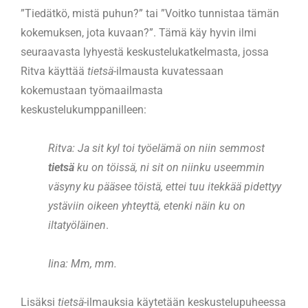
”Tiedätkö, mistä puhun?” tai ”Voitko tunnistaa tämän
kokemuksen, jota kuvaan?”. Tämä käy hyvin ilmi
seuraavasta lyhyestä keskustelukatkelmasta, jossa
Ritva käyttää
tietsä
-ilmausta kuvatessaan
kokemustaan työmaailmasta
keskustelukumppanilleen:
Ritva: Ja sit kyl toi työelämä on niin semmost
tietsä
ku on töissä, ni sit on niinku
useemmin
väsyny ku pääsee töistä, ettei tuu itekkää pidettyy
ystäviin
oikeen yhteyttä, etenki näin ku on
iltatyöläinen
.
Iina: Mm, mm.
Lisäksi
tietsä
-ilmauksia käytetään keskustelupuheessa