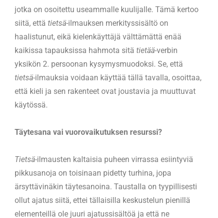
jotka on osoitettu useammalle kuulijalle. Tämä kertoo
siitä, että
tietsä
-ilmauksen merkityssisältö on
haalistunut, eikä kielenkäyttäjä välttämättä enää
kaikissa tapauksissa hahmota sitä
tietää
-verbin
yksikön 2. persoonan kysymysmuodoksi. Se, että
tietsä
-ilmauksia voidaan käyttää tällä tavalla, osoittaa,
että kieli ja sen rakenteet ovat joustavia ja muuttuvat
käytössä.
Täytesana vai vuorovaikutuksen resurssi?
Tietsä
-ilmausten kaltaisia puheen virrassa esiintyviä
pikkusanoja on toisinaan pidetty turhina, jopa
ärsyttävinäkin täytesanoina. Taustalla on tyypillisesti
ollut ajatus siitä, ettei tällaisilla keskustelun pienillä
elementeillä ole juuri ajatussisältöä ja että ne