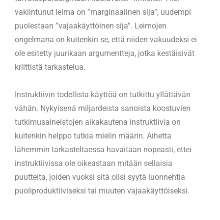
vakiintunut leima on ”marginaalinen sija”, uudempi
puolestaan ”vajaakäyttöinen sija”. Leimojen
ongelmana on kuitenkin se, että niiden vakuudeksi ei
ole esitetty juurikaan argumentteja, jotka kestäisivät
kriittistä tarkastelua.
Instruktiivin todellista käyttöä on tutkittu yllättävän
vähän. Nykyisenä miljardeista sanoista koostuvien
tutkimusaineistojen aikakautena instruktiivia on
kuitenkin helppo tutkia mielin määrin. Aihetta
lähemmin tarkasteltaessa havaitaan nopeasti, ettei
instruktiivissa ole oikeastaan mitään sellaisia
puutteita, joiden vuoksi sitä olisi syytä luonnehtia
puoliproduktiiviseksi tai muuten vajaakäyttöiseksi.