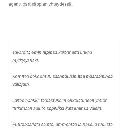
agenttipartisiippien yhteydessä.
Tavaroita
omin lupinsa
keränneitä uhkaa
myrkytysriski.
Komitea kokoontuu
säännöllisin itse määrääminsä
väliajoin
.
Laitos hankkii tarkastuksiin erikoistuneen yhtiön
tutkimaan säiliöt
sopiviksi katsominsa välein
.
Puurobaarista saattoi ammentaa lautaselle rukiista