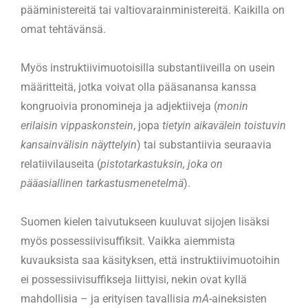
pääministereitä tai valtiovarainministereitä. Kaikilla on
omat tehtävänsä.
Myös instruktiivimuotoisilla substantiiveilla on usein
määritteitä, jotka voivat olla pääsanansa kanssa
kongruoivia pronomineja ja adjektiiveja (
monin
erilaisin vippaskonstein
, jopa
tietyin aikavälein toistuvin
kansainvälisin näyttelyin
) tai substantiivia seuraavia
relatiivilauseita (
pistotarkastuksin, joka on
pääasiallinen tarkastusmenetelmä
).
Suomen kielen taivutukseen kuuluvat sijojen lisäksi
myös possessiivisuffiksit. Vaikka aiemmista
kuvauksista saa käsityksen, että instruktiivimuotoihin
ei possessiivisuffikseja liittyisi, nekin ovat kyllä
mahdollisia – ja erityisen tavallisia
mA
-aineksisten