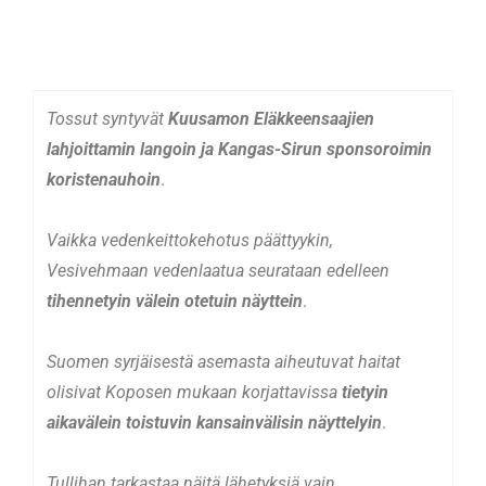
Tossut syntyvät
Kuusamon Eläkkeensaajien
lahjoittamin langoin ja Kangas-Sirun sponsoroimin
koristenauhoin
.
Vaikka vedenkeittokehotus päättyykin,
Vesivehmaan vedenlaatua seurataan edelleen
tihennetyin välein otetuin näyttein
.
Suomen syrjäisestä asemasta aiheutuvat haitat
olisivat Koposen mukaan korjattavissa
tietyin
aikavälein toistuvin kansainvälisin näyttelyin
.
Tullihan tarkastaa näitä lähetyksiä vain