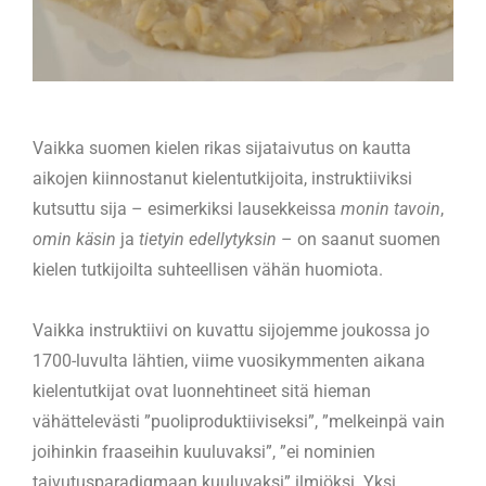
Vaikka suomen kielen rikas sijataivutus on kautta
aikojen kiinnostanut kielentutkijoita, instruktiiviksi
kutsuttu sija – esimerkiksi lausekkeissa
monin tavoin
,
omin käsin
ja
tietyin edellytyksin
– on saanut suomen
kielen tutkijoilta suhteellisen vähän huomiota.
Vaikka instruktiivi on kuvattu sijojemme joukossa jo
1700-luvulta lähtien, viime vuosikymmenten aikana
kielentutkijat ovat luonnehtineet sitä hieman
vähättelevästi ”puoliproduktiiviseksi”, ”melkeinpä vain
joihinkin fraaseihin kuuluvaksi”, ”ei nominien
taivutusparadigmaan kuuluvaksi” ilmiöksi. Yksi