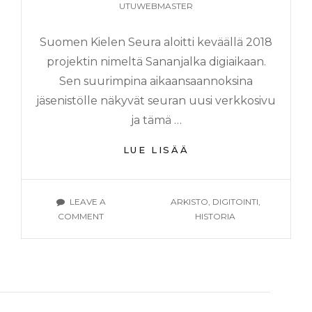
UTUWEBMASTER
Suomen Kielen Seura aloitti keväällä 2018
projektin nimeltä Sananjalka digiaikaan.
Sen suurimpina aikaansaannoksina
jäsenistölle näkyvät seuran uusi verkkosivu
ja tämä …
MITÄ
LUE LISÄÄ
DIGITOINNISTA
JÄÄ
KÄTEEN?
TAGS
LEAVE A
ARKISTO
,
DIGITOINTI
,
ON
COMMENT
HISTORIA
MITÄ
DIGITOINNISTA
JÄÄ
KÄTEEN?