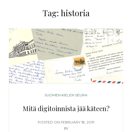
Tag:
historia
CATEGORIES
SUOMEN KIELEN SEURA
Mitä digitoinnista jää käteen?
POSTED
POSTED ON
FEBRUARY 18, 2019
ON
BY