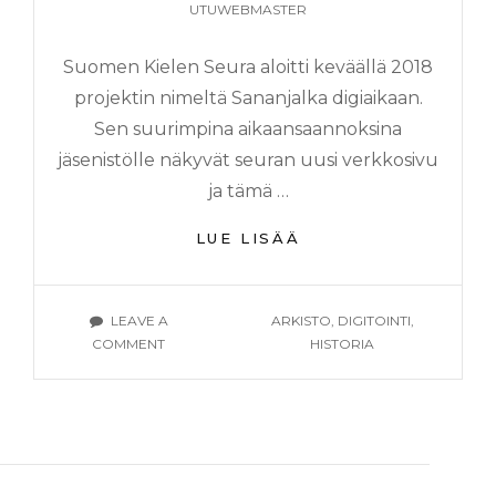
UTUWEBMASTER
Suomen Kielen Seura aloitti keväällä 2018
projektin nimeltä Sananjalka digiaikaan.
Sen suurimpina aikaansaannoksina
jäsenistölle näkyvät seuran uusi verkkosivu
ja tämä …
MITÄ
LUE LISÄÄ
DIGITOINNISTA
JÄÄ
KÄTEEN?
TAGS
LEAVE A
ARKISTO
,
DIGITOINTI
,
ON
COMMENT
HISTORIA
MITÄ
DIGITOINNISTA
JÄÄ
KÄTEEN?