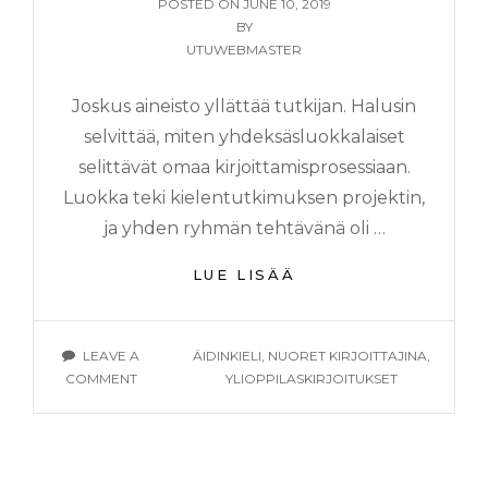
POSTED
POSTED ON
JUNE 10, 2019
ON
BY
UTUWEBMASTER
Joskus aineisto yllättää tutkijan. Halusin
selvittää, miten yhdeksäsluokkalaiset
selittävät omaa kirjoittamisprosessiaan.
Luokka teki kielentutkimuksen projektin,
ja yhden ryhmän tehtävänä oli …
NUORET
LUE LISÄÄ
OVAT
TAITAVIA
ANALYSOIMAAN
TAGS
LEAVE A
ÄIDINKIELI
,
NUORET KIRJOITTAJINA
,
OMAA
ON
COMMENT
YLIOPPILASKIRJOITUKSET
KIRJOITTAMISTAA
NUORET
OVAT
TAITAVIA
ANALYSOIMAAN