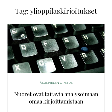
Tag:
ylioppilaskirjoitukset
CATEGORIES
ÄIDINKIELEN OPETUS
Nuoret ovat taitavia analysoimaan
omaa kirjoittamistaan