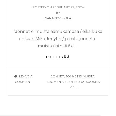
POSTED
POSTED ON
FEBRUARY 29, 2024
ON
BY
SARA NYYSSÖLÄ
”Jonnet ei muista aamukampaa / eikä kuka
onkaan Mika Jenytin / ja mitä jonnet ei
muista / niin sitä ei …
KUKA
LUE LISÄÄ
EI
MUISTA,
KUN JONNET
TAGS
LEAVE A
JONNET
,
JONNET EI MUISTA
,
EI
ON
COMMENT
SUOMEN KIELEN SEURA
,
SUOMEN
MUISTA?
KUKA
KIELI
EI
MUISTA,
KUN JONNET
EI
MUISTA?