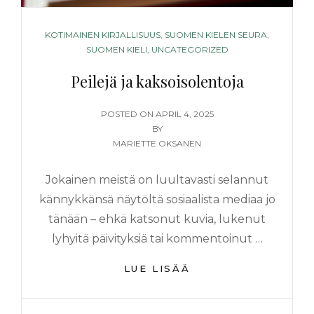
CATEGORIES
KOTIMAINEN KIRJALLISUUS
,
SUOMEN KIELEN SEURA
,
SUOMEN KIELI
,
UNCATEGORIZED
Peilejä ja kaksoisolentoja
POSTED
POSTED ON
APRIL 4, 2025
ON
BY
MARIETTE OKSANEN
Jokainen meistä on luultavasti selannut
kännykkänsä näytöltä sosiaalista mediaa jo
tänään – ehkä katsonut kuvia, lukenut
lyhyitä päivityksiä tai kommentoinut …
PEILEJÄ
LUE LISÄÄ
JA
KAKSOISOLENTOJ