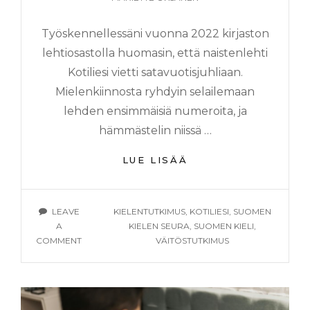
Työskennellessäni vuonna 2022 kirjaston
lehtiosastolla huomasin, että naistenlehti
Kotiliesi vietti satavuotisjuhliaan.
Mielenkiinnosta ryhdyin selailemaan
lehden ensimmäisiä numeroita, ja
hämmästelin niissä …
YHTEISKUNTA
LUE LISÄÄ
VAUHDITTAMASSA
KIELEN
MUUTOSTA
TAGS
LEAVE
KIELENTUTKIMUS
,
KOTILIESI
,
SUOMEN
–
A
KIELEN SEURA
,
SUOMEN KIELI
,
SATA
ON
COMMENT
VÄITÖSTUTKIMUS
VUOTTA
YHTEISKUNTA
KOTILIEDEN
VAUHDITTAMASSA
MATKASSA
KIELEN
MUUTOSTA