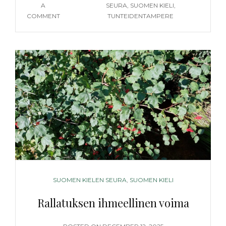
A
SEURA
,
SUOMEN KIELI
,
ON
COMMENT
TUNTEIDENTAMPERE
HAAVOITTUVUUS
ON
INHIMILLISTÄ
CATEGORIES
SUOMEN KIELEN SEURA
,
SUOMEN KIELI
Rallatuksen ihmeellinen voima
POSTED