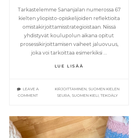
Tarkastelemme Sananjalan numerossa 67
kielten yliopisto-opiskelijoiden reflektioita
omistakirjoittamisstrategioistaan. Niissä
yhdistyvät koulupolun aikana opitut
prosessikirjoittamisen vaiheet jaluovuus,
joka voi tarkoittaa esimerkiksi …
TULEVAISUUDEN
LUE LISÄÄ
KIRJOITUSTAIDOT:
KOHTI
UUDENLAISTA
TAGS
LEAVE A
KIRJOITTAMINEN
,
SUOMEN KIELEN
KIRJOITTAJUUTTA
ON
COMMENT
SEURA
,
SUOMEN KIELI
,
TEKOÄLY
TULEVAISUUDEN
KIRJOITUSTAIDOT:
KOHTI
UUDENLAISTA
KIRJOITTAJUUTTA