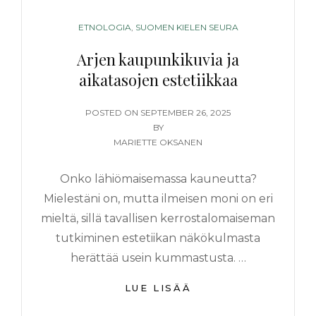
CATEGORIES
ETNOLOGIA
,
SUOMEN KIELEN SEURA
Arjen kaupunkikuvia ja
aikatasojen estetiikkaa
POSTED
POSTED ON
SEPTEMBER 26, 2025
ON
BY
MARIETTE OKSANEN
Onko lähiömaisemassa kauneutta?
Mielestäni on, mutta ilmeisen moni on eri
mieltä, sillä tavallisen kerrostalomaiseman
tutkiminen estetiikan näkökulmasta
herättää usein kummastusta. …
ARJEN
LUE LISÄÄ
KAUPUNKIKUVIA