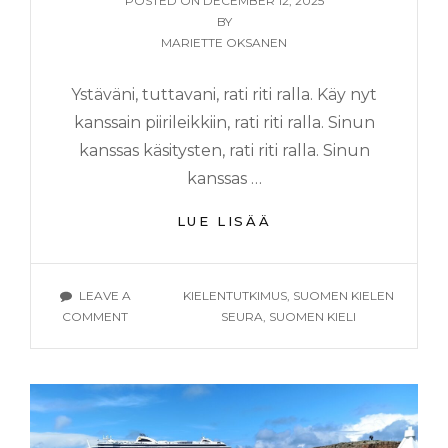
POSTED ON
DECEMBER 12, 2025
ON
BY
MARIETTE OKSANEN
Ystäväni, tuttavani, rati riti ralla. Käy nyt
kanssain piirileikkiin, rati riti ralla. Sinun
kanssas käsitysten, rati riti ralla. Sinun
kanssas …
RALLATUKSEN
LUE LISÄÄ
IHMEELLINEN
VOIMA
TAGS
LEAVE A
KIELENTUTKIMUS
,
SUOMEN KIELEN
ON
COMMENT
SEURA
,
SUOMEN KIELI
RALLATUKSEN
IHMEELLINEN
VOIMA