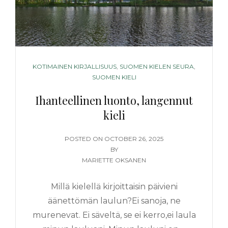
CATEGORIES
KOTIMAINEN KIRJALLISUUS
,
SUOMEN KIELEN SEURA
,
SUOMEN KIELI
Ihanteellinen luonto, langennut
kieli
POSTED
POSTED ON
OCTOBER 26, 2025
ON
BY
MARIETTE OKSANEN
Millä kielellä kirjoittaisin päivieni
äänettömän laulun?Ei sanoja, ne
murenevat. Ei säveltä, se ei kerro,ei laula