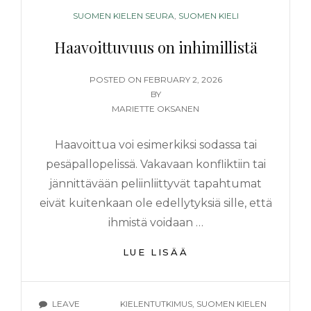
CATEGORIES
SUOMEN KIELEN SEURA
,
SUOMEN KIELI
Haavoittuvuus on inhimillistä
POSTED
POSTED ON
FEBRUARY 2, 2026
ON
BY
MARIETTE OKSANEN
Haavoittua voi esimerkiksi sodassa tai
pesäpallopelissä. Vakavaan konfliktiin tai
jännittävään peliinliittyvät tapahtumat
eivät kuitenkaan ole edellytyksiä sille, että
ihmistä voidaan …
HAAVOITTUVUUS
LUE LISÄÄ
ON
INHIMILLISTÄ
TAGS
LEAVE
KIELENTUTKIMUS
,
SUOMEN KIELEN