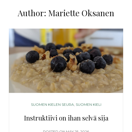
Author:
Mariette Oksanen
CATEGORIES
SUOMEN KIELEN SEURA
,
SUOMEN KIELI
Instruktiivi on ihan selvä sija
POSTED
POSTED ON
MAY 25, 2026