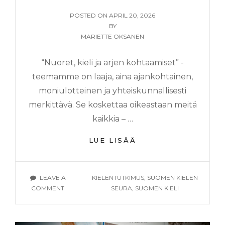
POSTED
POSTED ON
APRIL 20, 2026
ON
BY
MARIETTE OKSANEN
“Nuoret, kieli ja arjen kohtaamiset” -
teemamme on laaja, aina ajankohtainen,
moniulotteinen ja yhteiskunnallisesti
merkittävä. Se koskettaa oikeastaan meitä
kaikkia – …
SLAY,
LUE LISÄÄ
DELULU
JA
CRINGE
TAGS
LEAVE A
KIELENTUTKIMUS
,
SUOMEN KIELEN
–
ON
COMMENT
SEURA
,
SUOMEN KIELI
NUORET,
SLAY,
KIELI
DELULU
JA
JA