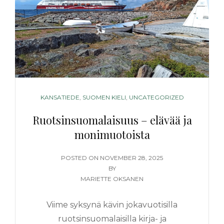
CATEGORIES
KANSATIEDE
,
SUOMEN KIELI
,
UNCATEGORIZED
Ruotsinsuomalaisuus – elävää ja
monimuotoista
POSTED
POSTED ON
NOVEMBER 28, 2025
ON
BY
MARIETTE OKSANEN
Viime syksynä kävin jokavuotisilla
ruotsinsuomalaisilla kirja- ja