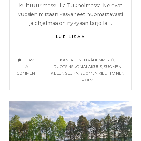
kulttuurimessuilla Tukholmassa. Ne ovat
vuosien mittaan kasvaneet huomattavasti
ja ohjelmaa on nykyään tarjolla …
RUOTSINSUOMALAI
LUE LISÄÄ
–
ELÄVÄÄ
JA
TAGS
LEAVE
KANSALLINEN VÄHEMMISTÖ
,
MONIMUOTOISTA
A
RUOTSINSUOMALAISUUS
,
SUOMEN
ON
COMMENT
KIELEN SEURA
,
SUOMEN KIELI
,
TOINEN
RUOTSINSUOMALAISUUS
POLVI
–
ELÄVÄÄ
JA
MONIMUOTOISTA