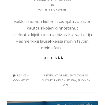
ON
BY
MARIETTE OKSANEN
Vaikka suomen kielen rikas sijataivutus on
kautta aikojen kiinnostanut
kielentutkijoita, instruktiiviksi kutsuttu sija
– esimerkiksi lausekkeissa monin tavoin,
omin käsin …
INSTRUKTIIVI
LUE LISÄÄ
ON
IHAN
SELVÄ
TAGS
LEAVE A
INSTRUKTIIVI
,
KIELENTUTKIMUS
,
SIJA
ON
COMMENT
SUOMEN KIELEN SEURA
,
SUOMEN
INSTRUKTIIVI
KIELI
ON
IHAN
SELVÄ
SIJA