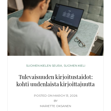
–
SATA
VUOTTA
KOTILIEDEN
MATKASSA
CATEGORIES
SUOMEN KIELEN SEURA
,
SUOMEN KIELI
Tulevaisuuden kirjoitustaidot:
kohti uudenlaista kirjoittajuutta
POSTED
POSTED ON
MARCH 13, 2026
ON
BY
MARIETTE OKSANEN