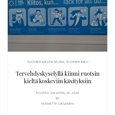
CATEGORIES
SUOMEN KIELEN SEURA
,
SUOMEN KIELI
Tervehdyskyselyllä kiinni ruotsin
kieltä koskeviin käsityksiin
POSTED
POSTED ON
APRIL 29, 2026
ON
BY
MARIETTE OKSANEN