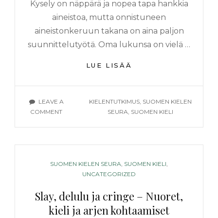
Kysely on näppärä ja nopea tapa hankkia
aineistoa, mutta onnistuneen
aineistonkeruun takana on aina paljon
suunnittelutyötä. Oma lukunsa on vielä …
TERVEHDYSKYSELY
LUE LISÄÄ
KIINNI
RUOTSIN
KIELTÄ
TAGS
LEAVE A
KIELENTUTKIMUS
,
SUOMEN KIELEN
KOSKEVIIN
ON
COMMENT
SEURA
,
SUOMEN KIELI
KÄSITYKSIIN
TERVEHDYSKYSELYLLÄ
KIINNI
RUOTSIN
KIELTÄ
KOSKEVIIN
CATEGORIES
SUOMEN KIELEN SEURA
,
SUOMEN KIELI
,
KÄSITYKSIIN
UNCATEGORIZED
Slay, delulu ja cringe – Nuoret,
kieli ja arjen kohtaamiset