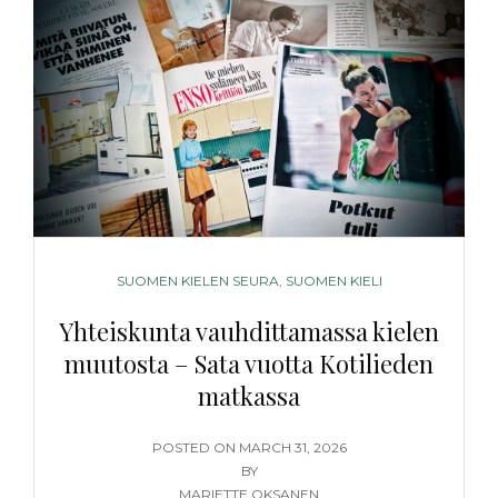
ARJEN
CRINGE
KOHTAAMISET
–
NUORET,
KIELI
JA
ARJEN
KOHTAAMISET
CATEGORIES
SUOMEN KIELEN SEURA
,
SUOMEN KIELI
Yhteiskunta vauhdittamassa kielen
muutosta – Sata vuotta Kotilieden
matkassa
POSTED
POSTED ON
MARCH 31, 2026
ON
BY
MARIETTE OKSANEN