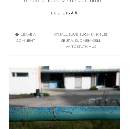
minun lauluani. Minun lauluni on …
IHANTEELLINEN
LUE LISÄÄ
LUONTO,
LANGENNUT
KIELI
TAGS
LEAVE A
KIRJALLISUUS
,
SUOMEN KIELEN
ON
COMMENT
SEURA
,
SUOMEN KIELI
,
IHANTEELLINEN
VÄITÖSTUTKIMUS
LUONTO,
LANGENNUT
KIELI