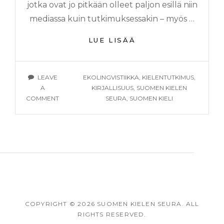
jotka ovat jo pitkään olleet paljon esillä niin
mediassa kuin tutkimuksessakin – myös …
KIELI
LUE LISÄÄ
PEILAAMASSA
JA
MUODOSTAMASSA
TAGS
LEAVE
EKOLINGVISTIIKKA
,
KIELENTUTKIMUS
,
IHMISEN
A
KIRJALLISUUS
,
SUOMEN KIELEN
LUONTOSUHDETTA
ON
COMMENT
SEURA
,
SUOMEN KIELI
KIELI
PEILAAMASSA
JA
MUODOSTAMASSA
IHMISEN
LUONTOSUHDETTA
COPYRIGHT
©
2026
SUOMEN KIELEN SEURA
. ALL
RIGHTS RESERVED.