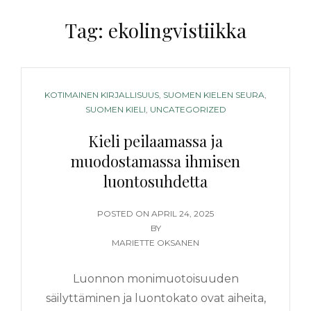
Tag:
ekolingvistiikka
CATEGORIES
KOTIMAINEN KIRJALLISUUS
,
SUOMEN KIELEN SEURA
,
SUOMEN KIELI
,
UNCATEGORIZED
Kieli peilaamassa ja
muodostamassa ihmisen
luontosuhdetta
POSTED
POSTED ON
APRIL 24, 2025
ON
BY
MARIETTE OKSANEN
Luonnon monimuotoisuuden
säilyttäminen ja luontokato ovat aiheita,