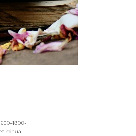
 1600–1800-
neet minua