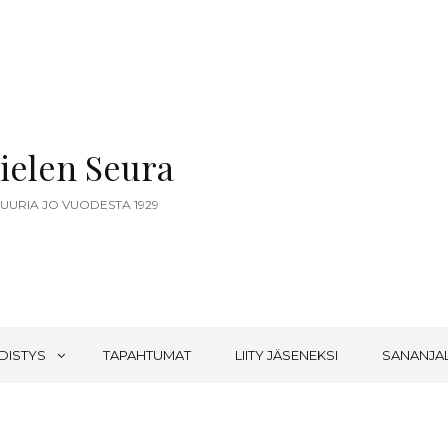
ielen Seura
TUURIA JO VUODESTA 1929
DISTYS
TAPAHTUMAT
LIITY JÄSENEKSI
SANANJA