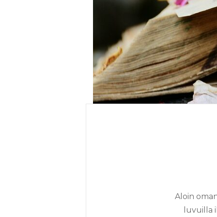
Aloin oman
luvuilla 