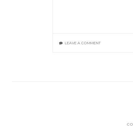
ON
LEAVE A COMMENT
WANHOJEN
KIELIOPPIEN
LUMO
CO