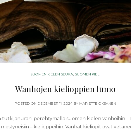
CATEGORIES
SUOMEN KIELEN SEURA
,
SUOMEN KIELI
Wanhojen kielioppien lumo
POSTED
POSTED ON
DECEMBER 11, 2024
BY
MARIETTE OKSANEN
ON
 tutkijanurani perehtymällä suomen kielen vanhoihin –
ilmestyneisiin – kielioppeihin. Vanhat kieliopit ovat vetä