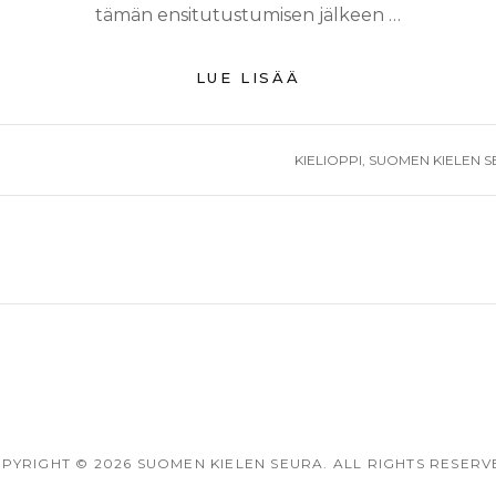
tämän ensitutustumisen jälkeen …
WANHOJEN
LUE LISÄÄ
KIELIOPPIEN
LUMO
TAGS
KIELIOPPI
,
SUOMEN KIELEN 
PYRIGHT
©
2026
SUOMEN KIELEN SEURA
. ALL RIGHTS RESERV