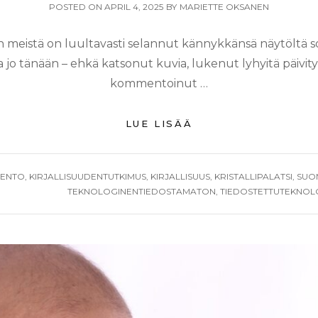
POSTED
POSTED ON
APRIL 4, 2025
BY
MARIETTE OKSANEN
ON
 meistä on luultavasti selannut kännykkänsä näytöltä so
 jo tänään – ehkä katsonut kuvia, lukenut lyhyitä päivityk
kommentoinut …
PEILEJÄ
LUE LISÄÄ
JA
KAKSOISOLENTOJ
LENTO
,
KIRJALLISUUDENTUTKIMUS
,
KIRJALLISUUS
,
KRISTALLIPALATSI
,
SUO
TEKNOLOGINENTIEDOSTAMATON
,
TIEDOSTETTUTEKNOL