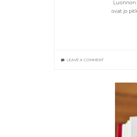
Luonnon m
ovat jo pi
ON
LEAVE A COMMENT
KIELI
PEILAAMASSA
JA
MUODOSTAMASS
IHMISEN
LUONTOSUHDET