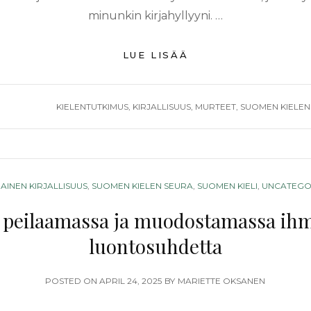
minunkin kirjahyllyyni. …
MURTEENTUTKIMU
LUE LISÄÄ
KAUNOKIRJALLISU
ÄÄRELLÄ
JA
TAGS
KIELENTUTKIMUS
,
KIRJALLISUUS
,
MURTEET
,
SUOMEN KIELEN
EHDOILLA
USTA
SUUDEN
GORIES
AINEN KIRJALLISUUS
,
SUOMEN KIELEN SEURA
,
SUOMEN KIELI
,
UNCATEGO
i peilaamassa ja muodostamassa ih
luontosuhdetta
POSTED
POSTED ON
APRIL 24, 2025
BY
MARIETTE OKSANEN
ON