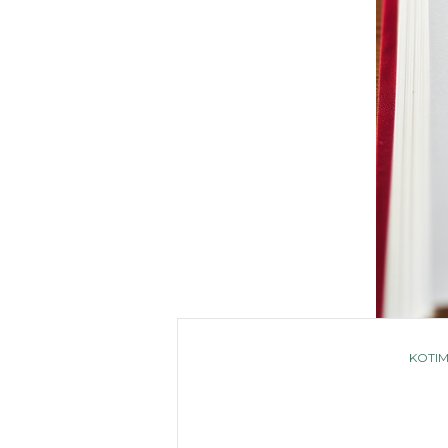
CATE
KOTIM