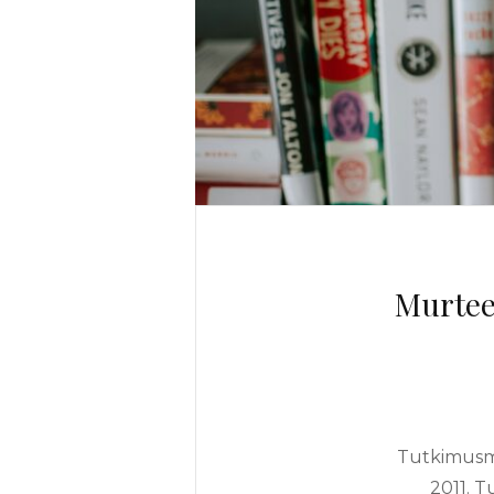
Murtee
Tutkimusma
2011. T