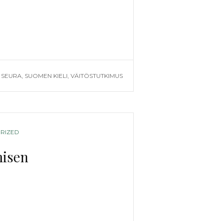
STA
UDEN
 SEURA
,
SUOMEN KIELI
,
VÄITÖSTUTKIMUS
RIZED
misen