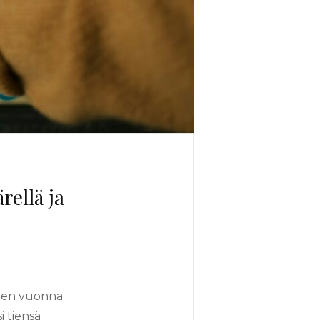
ellä ja
neen vuonna
i tiensä