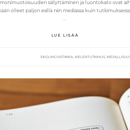
onimuotoisuuden säilyttäminen ja luontokato ovat aihe
tkään olleet paljon esillä niin mediassa kuin tutkimuksess
…
KIELI
LUE LISÄÄ
PEILAAMASSA
JA
MUODOSTAMASSA
TAGS
EKOLINGVISTIIKKA
,
KIELENTUTKIMUS
,
KIRJALLISUU
IHMISEN
LUONTOSUHDETTA
A
TA