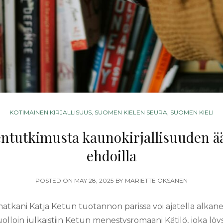
CATEGORIES
KOTIMAINEN KIRJALLISUUS
,
SUOMEN KIELEN SEURA
,
SUOMEN KIELI
ntutkimusta kaunokirjallisuuden äär
ehdoilla
POSTED
POSTED ON
MAY 28, 2025
BY
MARIETTE OKSANEN
ON
tkani Katja Ketun tuotannon parissa voi ajatella alka
uolloin julkaistiin Ketun menestysromaani Kätilö, joka löys