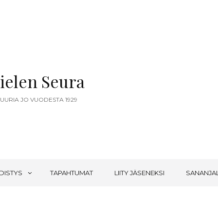
ielen Seura
TUURIA JO VUODESTA 1929
DISTYS
TAPAHTUMAT
LIITY JÄSENEKSI
SANANJA